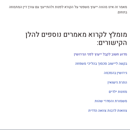
מאמר זה אינו מהווה ייעוץ משפטי על הקורא לפנות ולהתייעץ עם עורך דין המתמחה
בתחום.
מומלץ לקרוא מאמרים נוספים להלן
הקישורים:
מדוע חשוב לקבל ייעוץ לפני
הגירושין
בקשה ליישוב סכסוך בהליכי משפחה
גירושין בהסכמה
התרת נישואין
מזונות ילדים
משמורת והסדרי שהות
צוואות לרבות צוואה הדדית