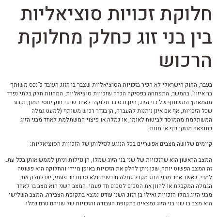
חלוקת זכויות סוציאליות
בין בני זוג כחלק מחלוקת
הרכוש
בעבר, החוק הישראלי לא הכיר בזכויות הסוציאליות שצבר בן הזוג העובד כ”נכס משותף
בר איזון”. בהמשך, התפתחה בפסיקה הכרה שזכויות סוציאליות, המהוות חלק בלתי נפרד
מהמאמץ המשותף של בני הזוג, הינן נכס בר חלוקה. לאחר שינוי חוק יחסי ממון, נקבע
שכל הזכויות, אף אם אינן ניתנות להעברה, הן בגדר רכוש משותף (למעט גמלה
המשתלמת מהמוסד לביטוח לאומי, או גמלה או פיצוי המשתלמת לאחד מבני הזוג
כתוצאה מנזקי גוף או מוות.
קיימים שלושה מצבים אפשריים בכל הנוגע לנזילותן של הזכויות הסוציאליות:
המצב הראשון הוא שהזכויות של שני בני הזוג שמלו, הן נזילות וניתן לממש אותן בכל עת.
זה המצב הפשוט יותר, שכן ניתן לחלק את הזכויות באופן מיידי והחלוקה היא פשוטה
למדי. כאשר אחד מבני הזוג מקבל גמלה חודשית ולא סכום חד פעמי, יש לחלק את
הגמלה המקבלת או להוון את הסכום לסכום חד פעמי. המצב השני הוא מצב בו לאחד
מבני הזוג גמלו הזכויות ואילו בן הזוג השני עודנו נמצא בתקופת הצבירה. המצב השלישי
הוא מצב בו שני בני הזוג נמצאים בתקופת העבודה והזכויות של שניהם טרם גמלו.