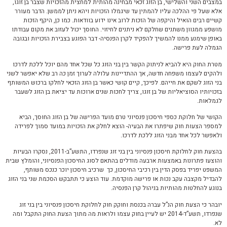
במצבים השני והשלישי, בן הזוג זכאי מבחינה מהותית למחצית מהזכויות שצבר בן זוגו,
אלא שעל פי ההלכה עליו להמתין עד שיגמלו הזכויות ויהא ניתן לממשן. הדבר מעורר
קשיים רבים הואיל והיקפה של הזכות לרוב אינו ידוע בוודאות. כמו כן, היקף הזכות
מושפע ממגוון משתנים שחלקם לא ניתנים לחיזוי. החוסך יכול לעזוב את מקום עבודתו
באופן שימנע ממנו להמשיך להפקיד לקרן הפנסיה- דבר הפוגע בצבירת הזכויות ובגובה
הגמלה לעת פרישה.
מטרת החוק היא להביא לניתוק הקשר בין בני הזוג כל שכל אחד מהם יוכל ללכת לדרכו
ולהקים לעצמו משפחה חדשה, אך ההתדיינות עלולה לערוך זמן כה רב שלא יאפשר לשני
בני הזוג לשקם את חייהם. לפיכך, קיים קושי כאשר בן הזוג הזכאי לחלקו ברכוש המשותף
בזכויותיו הסוציאליות של בן זוגו, צריך לחכות שנים ארוכות עד יציאת בן הזוג לשעבר
לגמלאות.
הקושי של חלוקת כספי חיסכון פנסיוני טרם מועד הפרישה של בן הזוג החוסך, הביא
למספר הצעות חוק שיפתרו את הבעיה- הוצא לחלק את הזכויות במועד סמוך לפרידה
ולאפשר לכל אחד מבני הזוג ללכת לדרכו.
בהצעת חוק לחלוקת חיסכון פנסיוני בין בני זוג שנפרדו, התשע”ב-2011, נסקרו הבעיות
והוצעו פתרונות באמצעות ארבעה מודלים בהתאם לסוג החיסכון הפנסיוני, והומלץ שבית
המשפט יפריד בפסק הדין בין רכיבי החיסכון, כך שרכיב חיסכון יוכר כנכס משותף,
להבדיל מקצבה עקב נכות או פרישה מוקדמת. עוד הוצע כי תתבקש הסכמת שני בני הזוג
בנוגע להחלטות מהותיות בניהול קרן הפנסיה.
יובהר כי הצעת חוק הנ”ל עברה בכנסת וחוקק חוק לחלוקת חיסכון פנסיוני בין בני זוג
שנפרדו, תשע”ד-2014 יש לעיין בחוק עצמו ולראות מה מתוך הצעת החוק התקבל ומה
לא.