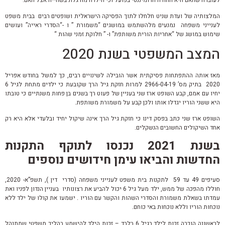
המלצותיה של ועדת שניט חלחלו לתוך הפסיקה הישראלית ושופטים רבים בבית משפט
לענייני משפחה נמנעים מלהשתמש במושגים “משמורת ” ו -“הסדרי ראייה” ועושים
שימוש במושג של “אחריות הורית משותפת” ו- ” חלוקת זמני שהות “
המצב המשפטי בשנת 2020
מאז אותה ההתפתחות פסיקתית אשר הובילה לשינויים רבים, כך למשל בחודש אפריל
2020 בתיק מס’ 2966-04-19 למרות חזקת גיל הרך שקובעת כי ילדים מתחת לגיל 6
יחיו עם אמם, קבע השופט ארז שני בעניין של פעוט רך בשנים בן פחות משנתיים כי טובתו
היא ששני הוריו יגדלו אותו ולכן קבע על משמורת משותפת.
השופט ארז שני כתב בפסק דינו כי חזקת גיל הרך אינה שיקול יחיד ובלעדי אלא היא רק
אחד השיקולים החשובים הנשקלים.
בשנת 2021 נכנסו לתוקף התקנות
החדשות והביאו עימן חידושים נוספים
סעיפים 49 עד 59 לתקנות בית משפט לענייני משפחה (סדרי דין ), תשפ”א- 2020,
חוללו מהפכה של ממש, ילד מעל גיל 6 יכול להביע את רצונותיו בעניין הנדון לפניו ואת
עמדתו בשאלת משמורת והסדרי השהות והקשר עם הוריו . ישמעו את קולו של ילד ללא
נוכחות הוריו וללא נוכחות באי כוחם.
לראשונה הוכרה זכות לילד בגיל 6 בלבד – זכות הילד להישמע בהליך משפטי שמתנהל