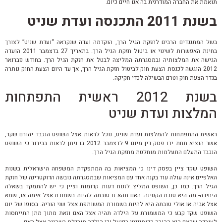
תואמת את החברה המודרנית בה אנו חיים כיום.
בשנת 2011 התכנסה ועדת שניט
בשל המתנגדים הרבים לחזקת הגיל הרך, הוקדמה ועדה שנקראה “ועדת שניט” לצורך
בחינת האפשרות לשינוי או ביטול חזקת הגיל הרך. בתאריך 27 בדצמבר 2011 הועדה
הגישה את המלצותיה ובמסגרתה המליצה לבטל את חזקת הגיל הרך. בחודש פברואר
2012 הוגשה לכנסת הצעת חוק לביטול חזקת הגיל הרך, אך עד היום הצעת החוק נותרה
בגדר הצעת חוק וטרם הבשילה לכדי חקיקה.
בשנת 2012 ראשית התפתחות
המלצות ועדת שניט
ראשית ההתפתחות להמלצות ועדת שניט, נוכל לראות אצל השופט הנכבד יהורם שקד,
אשר הוציא תחת ידו פסק דין מיום 9 לדצמבר 2012 בו ניתן לראות בבירור כי השופט
הנכבד התעלם התעלמות מוחלטת מחזקת הגיל הרך.
השופט שקד ציין בפסק דינו כי המציאות בה המתפקדת המשפחה הישראלית בשנות
האלפיים אינה עולה עוד בקנה אחד עם המציאות שבמסגרתה גובשה הדוקטרינה של חזקת
הגיל הרך. כמו כן, השופט המליץ לזנוח דעות קדומות וציין כי יש להתמקד בשאלה
היחידה- מה היא טובת הקטינה. האם תהא זו טובתה להיות בשמורת אצל אימה או, שמא
אצל אביה או אולי טובתה היא להיות בשמורת המשותפת אצל שני הוריה. בסופו של יום
השופט שקד קבע כי המשמורת על הילדה תהיה אצל האם וזאת מתוך מתן התייחסות
לעובדה שהאם היא ההורה הדומיננטי בפועל וכי הילדה מורגלת בשהייה אצל האם.