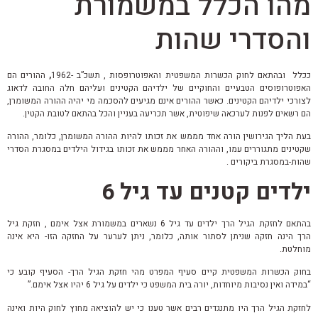
מהו הכלל במשמורת
והסדרי שהות
ככלל ובהתאם לחוק הכשרות המשפטית והאפוטרופסות , תשכ”ב -1962
,
ההורים הם
האפוטרופוסים הטבעיים והחוקיים של ילדיהם הקטינים ועליהם חלה החובה לדאוג
לצורכי ילדיהם הקטינים. כאשר ההורים אינם מגיעים להסכמה מי יהיה ההורה המשומרן,
הם רשאים לפנות לערכאה שיפוטית, אשר תכריעה בעניין והכל בהתאם לטובת הקטין.
בעת הליך הגירושין הורה אחד מממש את זכותו להיות ההורה המשומרן, כלומר, ההורה
שקטינים מתגוררים עמו, וההורה האחר מממש את זכותו בגידול הילדים במסגרת הסדרי
שהות-במסגרת ביקורים .
ילדים קטנים עד גיל 6
בהתאם לחזקת הגיל הרך ילדים עד גיל 6 נשארים במשמורת אצל אימם , חזקת גיל
הרך הינה חזקה שניתן לסתור אותה, כלומר, ניתן לערער על החזקה הזו- היא אינה
מוחלטת.
בחוק הכשרות המשפטית קיים סעיף המפרט מהי חזקת הגיל הרך- הסעיף קובע כי
“במידה ואין נסיבות מיוחדות, יורה בית המשפט כי ילדים על גיל 6 יהיו אצל אימם.”
לחזקת הגיל הרך היו מתנגדים רבים אשר טענו כי יש להוציאה מחוץ לחוק היות ואינה