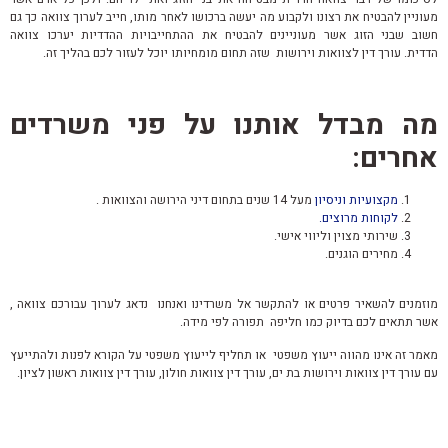
מעוניין להבטיח את רצונו ולקבוע מה יעשה ברכושו לאחר מותו, חייב לערוך צוואה כך גם
חשוב שבני הזוג אשר מעוניינים להבטיח את ההתחייבויות ההדדיות יערכו צוואה
הדדית.
עורך דין לצוואות וירושות שזה תחום מומחיותו יוכל לעזור לכם בהליך זה.
מה מבדל אותנו על פני משרדים
אחרים:
מקצועיות וניסיון
מעל 14 שנים בתחום דיני הירושה והצוואות .
לקוחות מרוצים.
שירותי מצוין וליווי אישי.
מחירים הוגנים.
מוזמנים להשאיר פרטים או להתקשר אל משרדינו ואנחנו נדאג לערוך עבורכם צוואה ,
אשר תתאים לכם בדיוק כמו חליפה תפורה לפי מידה.
מאמר זה אינו מהווה ייעוץ משפטי או תחליף לייעוץ משפטי על הקורא לפנות ולהתייעץ
עם עורך דין צוואות וירושות בת ים, עורך דין צוואות חולון, עורך דין צוואות ראשון לציון.