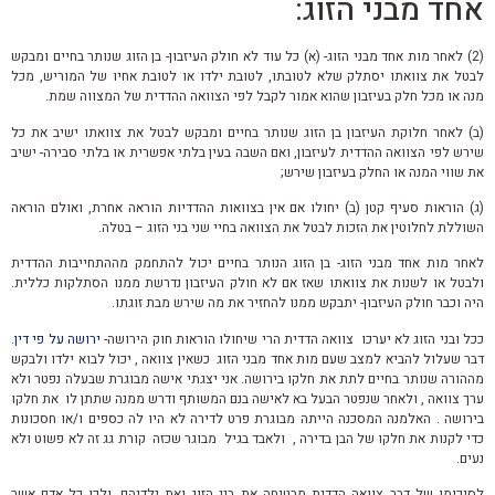
אחד מבני הזוג:
(2) לאחר מות אחד מבני הזוג- (א) כל עוד לא חולק העיזבון- בן הזוג שנותר בחיים ומבקש
לבטל את צוואתו יסתלק שלא לטובתו, לטובת ילדו או לטובת אחיו של המוריש, מכל
מנה או מכל חלק בעיזבון שהוא אמור לקבל לפי הצוואה ההדדית של המצווה שמת.
(ב) לאחר חלוקת העיזבון בן הזוג שנותר בחיים ומבקש לבטל את צוואתו ישיב את כל
שירש לפי הצוואה ההדדית לעיזבון, ואם השבה בעין בלתי אפשרית או בלתי סבירה- ישיב
את שווי המנה או החלק בעיזבון שירש;
(ג) הוראות סעיף קטן (ב) יחולו אם אין בצוואות ההדדיות הוראה אחרת, ואולם הוראה
השוללת לחלוטין את הזכות לבטל את הצוואה בחיי שני בני הזוג – בטלה.
לאחר מות אחד מבני הזוג- בן הזוג הנותר בחיים יכול להתחמק מההתחייבות ההדדית
ולבטל או לשנות את צוואתו שאז אם לא חולק העיזבון נדרשת ממנו הסתלקות כללית.
היה וכבר חולק העיזבון- יתבקש ממנו להחזיר את מה שירש מבת זוגתו.
ככל ובני הזוג לא יערכו צוואה הדדית הרי שיחולו הוראות חוק הירושה-
ירושה על פי דין
.
דבר שעלול להביא למצב שעם מות אחד מבני הזוג כשאין צוואה , יכול לבוא ילדו ולבקש
מההורה שנותר בחיים לתת את חלקו בירושה. אני יצגתי אישה מבוגרת שבעלה נפטר ולא
ערך צוואה , ולאחר שנפטר הבעל בא לאישה בנם המשותף ודרש ממנה שתתן לו את חלקו
בירושה . האלמנה המסכנה הייתה מבוגרת פרט לדירה לא היו לה כספים ו/או חסכונות
כדי לקנות את חלקו של הבן בדירה , ולאבד בגיל מבוגר שכזה קורת גג זה לא פשוט ולא
נעים.
לסיכומו של דבר צוואה הדדית מבטיחה את בני הזוג ואת ילדיהם. ולכן כל אדם אשר