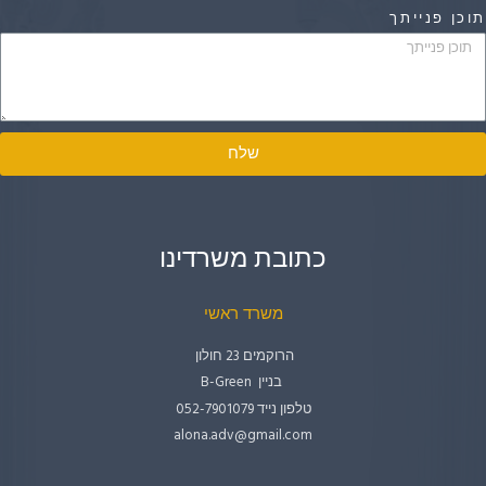
וכן פנייתך
שלח
כתובת משרדינו
משרד ראשי
הרוקמים 23 חולון
בניין B-Green
טלפון נייד 052-7901079
alona.adv@gmail.com