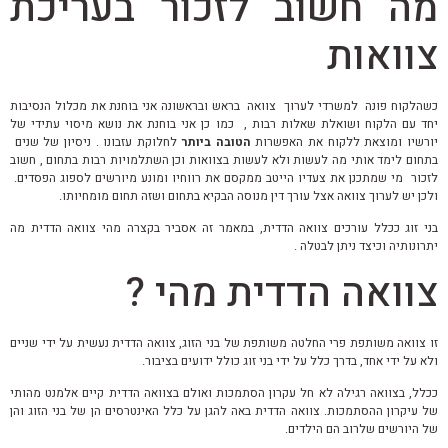
מה חשוב לזכור בעריכת
צוואות
כשהלקוח פונה למשרדי לערוך צוואה בראש ובראשונה אני בוחנת את מכלול הנסיבות
יחד עם הלקוח ושואלת שאלות רבות , כמו כן אני בוחנת את נושא מיסוי עתידי של
יורשיו ומוצאת ללקוח את האפשרות
הטובה ביותר
לחלוקת עזבונו . ניסיון של שנים
בתחום לימד אותי מה לעשות ולא לעשות בצוואות וכן השתלמויות רבות בתחום , חשוב
לזכור מי שמתכנן את צעדיו הייטב ממקסם את רווחיו ומונע מיורשים לספוג הפסדים.
ולכן יש לערוך צוואה אצל עורך דין מנוסה הבקיא בתחום ושזה תחום מומחיותו.
בני זוג ככלל עורכים צוואה הדדית, במאמר זה אסביר בקצרה מהי צוואה הדדית מה
יתרונותיה וכיצד ניתן לבטלה .
צוואה הדדית מהי ?
זו צוואה משותפת פרי החלטה משותפת של בני הזוג, צוואה הדדית נעשית על ידי שניים
ולא על ידי אחד, בדרך כלל על ידי בני זוג כולל ידועים בציבור.
ככלל, בצוואה רגילה לא חל עקרון הסתמכות ואולם בצוואה הדדית קיים אלמנט מהותי
של עיקרון ההסתמכות. צוואה הדדית באה להגן על כלל האינטרסים הן של בני הזוג והן
של היורשים שלרוב הם הילדים.