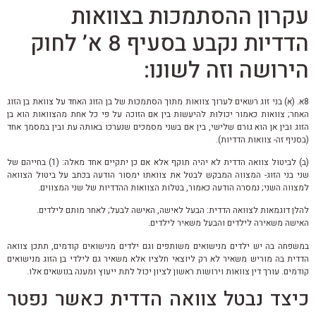
עקרון ההסתמכות בצוואות
הדדיות נקבע בסעיף 8 א’ לחוק
הירושה וזה לשונו:
8א. (א) בני זוג רשאים לערוך צוואות מתוך הסתמכות של בן הזוג האחד על צוואת בן הזוג
האחר; צוואות כאמור יכולות להיעשות בין אם הזוכה על פי כל אחת מהצוואות הוא בן
הזוג ובין אן הוא גורם שלישי, בין אם בשני מסמכים שנערכו באותה עת ובין במסמך אחד
(בסניף זה- צוואות הדדיות).
(ב) לביטול צוואה הדדית לא יהיה תוקף אלא אם כן יתקיים אחד מאלה: (1) בחייהם של
שני בני הזוג- המצווה המבקש לבטל את צוואתו ימסור הודעה בכתב על ביטול הצוואה
למצווה השני; נמסרה הודעה כאמור, בטלות הצוואות ההדדיות של שני המצווים.
להלן דוגמאות לצוואה הדדית: הבעל לאישה, האישה לבעל; לאחר מותם לילדים.
האישה משאירה לילדים והבעל משאיר לילדים.
במשפחה בה יש ילדים מנישואים משותפים וגם ילדים מנישואים קודמים, תתכן צוואה
הדדית בה מוריש משאיר לא רק ליוצאי חלציו אלא משאיר גם לילדי בן הזוג מנישואים
קודמים.
עורך דין צוואות וירושות ראשון לציון יכול לתת ייעוץ ומענה בנושאים אלו.
כיצד נבטל צוואה הדדית כאשר נפטר