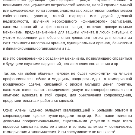
понимания специфических потребностей клиента, целей сделки с личной
или коммерческой точки зрения, знакомства с характером приобретаемой
собственности, участка, жилой квартиры или другой деловой
недвижимости, изучения необходимого «финансового» расписания,
системы гарантий и финансовых защит, включая доверительные
механизмы, предназначенные для защиты клиента в любой ситуации, с
учетом корреляции для обеспечения денежного потока для оплаты за
счет стоимости налоговым органам, муниципальным органам, банковским
и финансирующим организациям и т.д.
все это одновременно с созданием механизма, позволяющего справиться
с будущими случаями нарушений, невыполнения соглашения и пр.
Так же, как любой обычный человек не будет «экономить» на лучшем
профессионале в области медицины, когда речь идет о коммерческой
юридической сделке, связанной с риском больших денег, понятно,
насколько важно нанять юридические услуги высокопрофессионального
опытного адвоката в этой сфере, для обеспечения сопровождения,
представительства и работы со сделкой.
Офис Алёны Куденко обладает квалификацией и большим опытом в
сопровождении сделок купли-продажи квартир. Все наши клиенты
довольны профессиональными, тщательными услугами в ходе всего
процесса сделки на всех ее этапах и во всех аспектах – юридических,
коммерческих и экономических. И вы заслуживаете не меньшего!