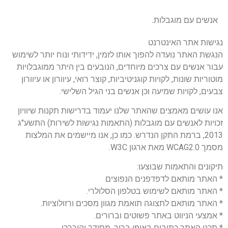
אנשים עם מוגבלות.
נגישות אתר האינטרנט
הנגשת האתר נועדה להפוך אותו לזמין, ידידותי ונוח יותר לשימוש
עבור אנשים עם צרכים מיוחדים, הנובעים בין היתר ממוגבלויות
מוטוריות שונות, לקויות קוגניטיביות, קוצר רואי, עיוורון או עיוורון
צבעים, לקויות שמיעה וכן אנשים בני הגיל השלישי.
אנו עושים מאמצים שהאתר שלנו יעמוד בדרישות תקנות שיוויון
זכויות לאנשים עם מוגבלות (התאמות נגישות לשירות) התשע"ג
2013, ברמת התקן הנדרש. כמו כן, אנו מיישמים את המלצות
מסמך WCAG2.0 מאת ארגון W3C.
תיקונים והתאמות שבוצעו:
* האתר מותאם לדפדפנים הנפוצים
* האתר מותאם לשימוש בטלפון הסלולרי.
* האתר מותאם לתצוגה תואמת מגוון מסכים ורזולוציות.
* אמצעי הניווט באתר פשוטים וברורים.
* תכני האתר כתובים באופן ברור, מסודר והיררכי.