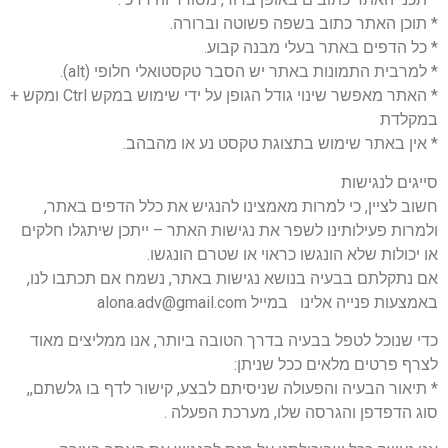
* תוכן האתר כתוב בשפה פשוטה וברורה.
* כל הדפים באתר בעלי מבנה קבוע.
* למרבית התמונות באתר יש הסבר טקסטואלי חלופי (alt).
* האתר מאפשר שינוי גודל הגופן על ידי שימוש במקש Ctrl ומקש +
במקלדת
* אין באתר שימוש בתצוגת טקסט נע או מהבהב.
סייגים לנגישות
חשוב לציין, כי למרות מאמצינו להנגיש את כלל הדפים באתר,
ולמרות פעילותינו לשפר את נגישות האתר – ייתכן שיתגלו חלקים
או יכולות שלא הונגשו כראוי או שטרם הונגשו.
אם נתקלתם בבעיה בנושא נגישות באתר, נשמח אם תכתבו לנו,
באמצעות פנייה אלינו במייל alona.adv@gmail.com
כדי שנוכל לטפל בבעיה בדרך הטובה ביותר, אנו ממליצים מאוד
לצרף פרטים מלאים ככל שניתן:
* תיאור הבעיה והפעולה שניסיתם לבצע, קישור לדף בו גלשתם,,
סוג הדפדפן והגרסה שלו, מערכת הפעלה .