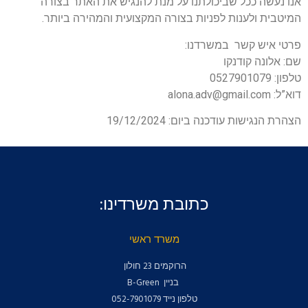
אנו נעשה ככל שביכולתנו על מנת להנגיש את האתר בצורה
המיטבית ולענות לפניות בצורה המקצועית והמהירה ביותר.
פרטי איש קשר במשרדנו:
שם: אלונה קודנקו
טלפון: 0527901079
דוא”ל: alona.adv@gmail.com
הצהרת הנגישות עודכנה ביום: 19/12/2024
כתובת משרדינו:
משרד ראשי
הרוקמים 23 חולון
בניין B-Green
טלפון נייד 052-7901079